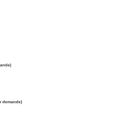
mande)
ur demande)