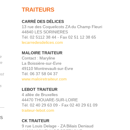
TRAITEURS
CARRÉ DES DÉLICES
13 rue des Coquelicots ZA du Champ Fleuri
44840 LES SORINIERES
Tél. 02 5112 38 44 - Fax 02 51 12 38 65
lecarredesdelices.com
MALOIRE TRAITEUR
ir
Contact : Maryline
re
La Boissière-sur-Evre
49110 Montrevault-sur-Evre
Tél. 06 37 58 04 37
est
www.maloiretraiteur.com
ès
LEBOT TRAITEUR
4 allée de Bruxelles
44470 THOUARE-SUR-LOIRE
Tél. 02 40 29 63 09 - Fax 02 40 29 61 09
traiteur-lebot.com
NS
CK TRAITEUR
9 rue Louis Delage - ZA Biliais Deniaud