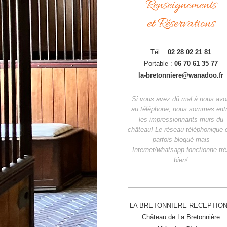
Renseignements
et Réservations
Tél.:
02 28 02 21 81
Portable :
06 70 61 35 77
la-bretonniere@wanadoo.fr
Si vous avez dû mal à nous avo
au téléphone, nous sommes ent
les impressionnants murs du
château! Le réseau téléphonique 
parfois bloqué mais
Internet/whatsapp fonctionne tr
bien!
LA BRETONNIERE RECEPTIO
Château de La Bretonnière