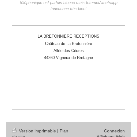
téléphonique est parfois bloqué mais Internet/whatsapp
fonctionne très bien!
LA BRETONNIERE RECEPTIONS
Château de La Bretonnière
Allée des Cèdres
44360 Vigneux de Bretagne
Version imprimable
|
Plan
Connexion
du site
Affichage Web